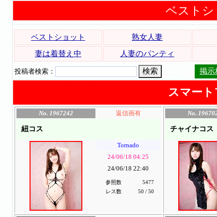
ベストシ
ベストショット
熟女人妻
妻は着替え中
人妻のパンティ
掲示
投稿者検索：
スマート
No. 1967242
返信画有
No. 19670
紐コス
チャイナコス
Tornado
24/06/18 04:25
24/06/18 22:40
参照数
5477
レス数
50 / 50