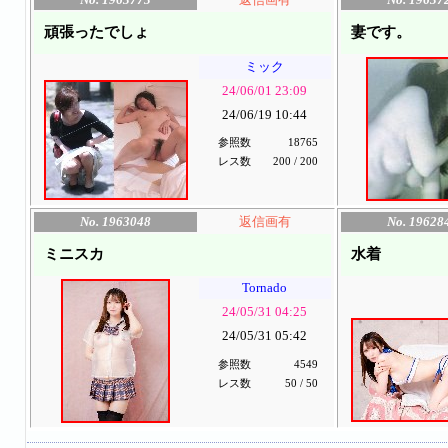
頑張ったでしょ
妻です。
ミック
24/06/01 23:09
24/06/19 10:44
参照数
18765
レス数
200 / 200
No. 1963048
返信画有
No. 19628
ミニスカ
水着
Tornado
24/05/31 04:25
24/05/31 05:42
参照数
4549
レス数
50 / 50