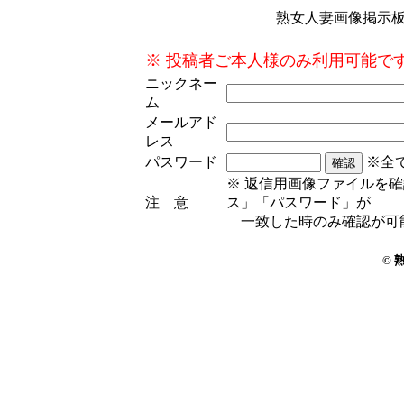
熟女人妻画像掲示
※ 投稿者ご本人様のみ利用可能で
ニックネー
ム
メールアド
レス
パスワード
※全
※ 返信用画像ファイルを
注 意
ス」「パスワード」が
一致した時のみ確認が可
© 