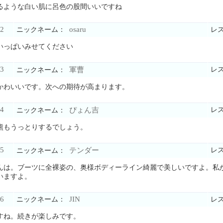
るような白い肌に呂色の股間いいですね
2
osaru
ニックネーム：
レ
いっぱいみせてください
3
軍曹
レ
ニックネーム：
かわいいです。次への期待が高まります。
4
ぴょん吉
レ
ニックネーム：
熊もうっとりするでしょう。
5
テンダー
レ
ニックネーム：
んは。ブーツに全裸姿の、奥様ボディーライン綺麗で美しいですよ。私
いますよ。
6
JIN
ニックネーム：
レ
すね。続きが楽しみです。