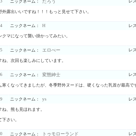
3
たろう
レ
ニックネーム：
野外露出いいですね！！！もっと見せて下さい。
4
H
ニックネーム：
レ
ンクマになって襲い掛かってみたい。
5
エロべー
レ
ニックネーム：
すね、次回も楽しみにしています。
6
変態紳士
レ
ニックネーム：
ん寒くなってきましたが、冬季野外ヌードは、硬くなった乳首が最高で
9
ys
ニックネーム：
レ
すね、熊も見ほれます。
て下さい。
0
トゥモローランド
レ
ニックネーム：