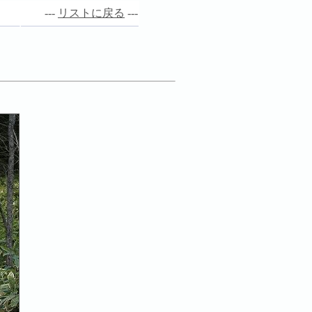
---
リストに戻る
---