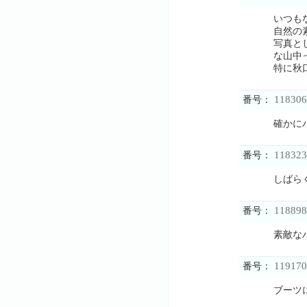
いつも
自然の
写真と
な山中
特に秋
118306
番号：
確かに
118323
番号：
しばら
118898
番号：
素敵な
119170
番号：
ブーツ