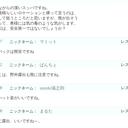
ながらの潔いスッパですね。
素晴らしいロケーションと裸って言うのは、
して狙うところだと思いますが、熊が出そう
って、奥様には気の毒のような気がします。
口は、安全第一ではないでしょうか？
7
マミット
レ
ニックネーム：
バックは熊笹ですね
2
ぱんちょ
レ
ニックネーム：
くは、野外露出も熊に注意ですね。
8
suzuki滋之則
レ
ニックネーム：
ハット姿がいいですね。
8
まるた
レ
ニックネーム：
に露出、いいですね～。