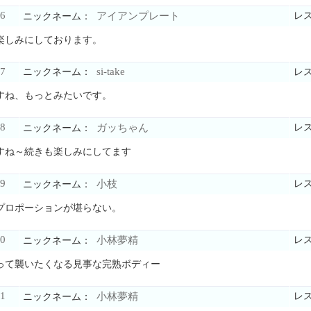
6
アイアンプレート
レ
ニックネーム：
楽しみにしております。
7
si-take
ニックネーム：
レ
すね、もっとみたいです。
8
ガッちゃん
レ
ニックネーム：
すね～続きも楽しみにしてます
9
小枝
レ
ニックネーム：
プロポーションが堪らない。
0
小林夢精
レ
ニックネーム：
って襲いたくなる見事な完熟ボディー
1
小林夢精
レ
ニックネーム：