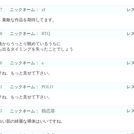
7
zf
ニックネーム：
レ
、素敵な作品を期待してます。
8
RTQ
ニックネーム：
レ
陰からうっとり眺めているうちに
も出るタイミングを失ったことでしょう
0
a
ニックネーム：
レ
すね、もっと見せて下さい。
1
POLO
ニックネーム：
レ
すね、もっと見せて下さい。
2
鶴恋慕
レ
ニックネーム：
白い肌の綺麗な裸体はいいですね。