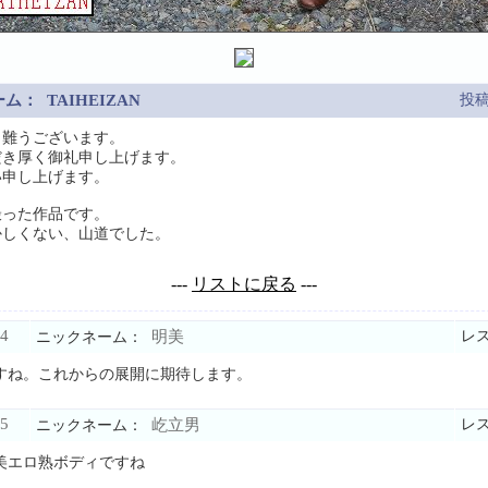
ーム：
TAIHEIZAN
投
り難うございます。
だき厚く御礼申し上げます。
い申し上げます。
撮った作品です。
かしくない、山道でした。
---
リストに戻る
---
4
明美
レ
ニックネーム：
すね。これからの展開に期待します。
5
屹立男
レ
ニックネーム：
美エロ熟ボディですね