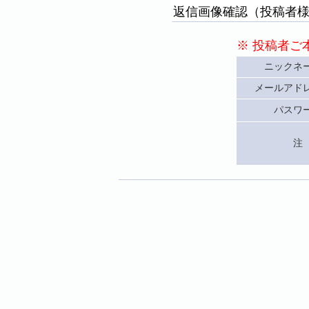
返信画像確認（投稿者
※ 投稿者ご
ニックネ
メールアド
パスワ
注