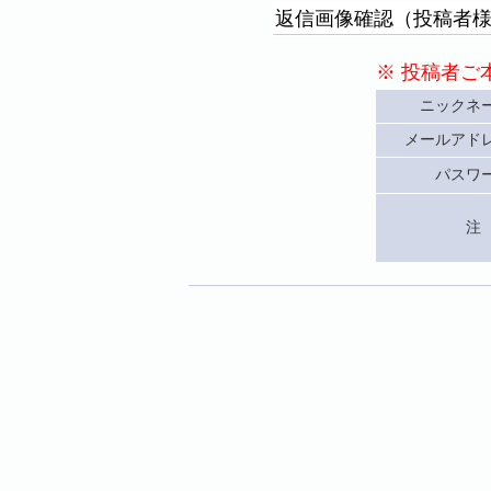
返信画像確認（投稿者
※ 投稿者ご
ニックネ
メールアド
パスワ
注